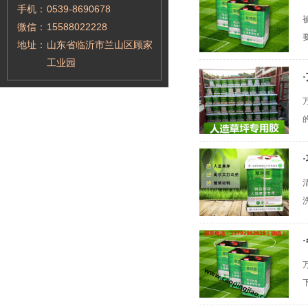
手机：
0539-8690678
微信：
15588022228
地址：
山东省临沂市兰山区顾家
工业园
·
·
洗
·